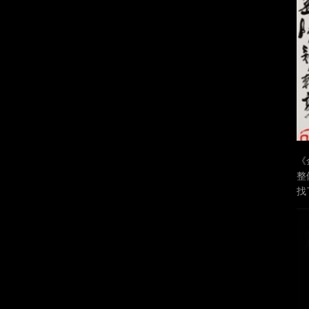
《
整
找